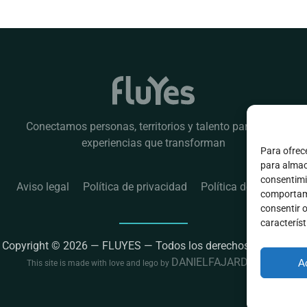
Conectamos personas, territorios y talento para crear
experiencias que transforman
Para ofrec
para almace
consentimi
Aviso legal
Política de privacidad
Política de cookies
comportami
consentir o
característ
Copyright
©
2026
— FLUYES
—
Todos los derechos reservados
DANIELFAJARDO
A
This site is made with love and lego
by
DESIGN