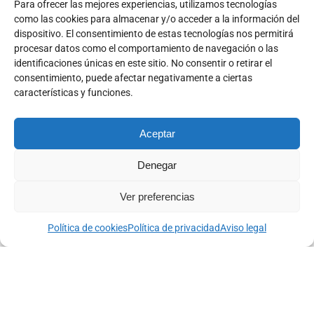
Para ofrecer las mejores experiencias, utilizamos tecnologías
como las cookies para almacenar y/o acceder a la información del
dispositivo. El consentimiento de estas tecnologías nos permitirá
procesar datos como el comportamiento de navegación o las
identificaciones únicas en este sitio. No consentir o retirar el
consentimiento, puede afectar negativamente a ciertas
Cristina Simón
características y funciones.
Consultora sistémica, mentora y coach ejecutiva
Facilitadora del cambio y de la gestión de Equipos
Aceptar
Facilitadora de transformación personal y de equipos,
Denegar
trabaja gestión emocional, estrés, creatividad y relaciones
laborales. Su enfoque combina teoría y práctica para lograr
Ver preferencias
cambios profundos, sostenibles y significativos.
Política de cookies
Política de privacidad
Aviso legal
Saber más